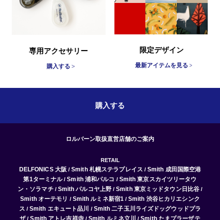
限定デザイン
専用アクセサリー
最新アイテムを見る
購入する
購入する
ロルバーン取扱直営店舗のご案内
RETAIL
DELFONICS 大阪
Smith 札幌ステラプレイス
Smith 成田国際空港
/
/
第1ターミナル
Smith 浦和パルコ
Smith 東京スカイツリータウ
/
/
ン・ソラマチ
Smith パルコヤ上野
Smith 東京ミッドタウン日比谷
/
/
/
Smith オーテモリ
Smith ルミネ新宿1
Smith 渋谷ヒカリエシンク
/
/
ス
Smith エキュート品川
Smith 二子玉川ライズドッグウッドプラ
/
/
ザ
Smith アトレ吉祥寺
Smith ルミネ立川
Smith たまプラーザテ
/
/
/